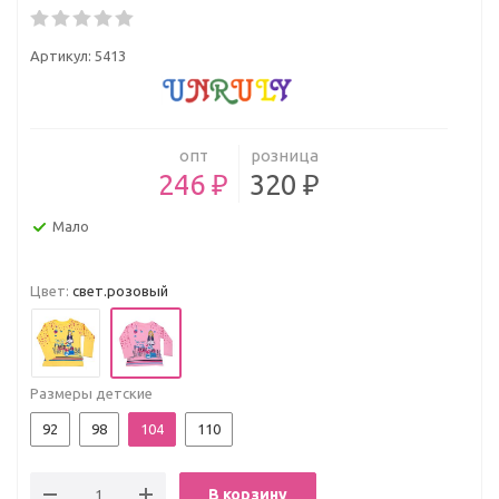
Артикул:
5413
опт
розница
246 ₽
320 ₽
Мало
Цвет:
свет.розовый
Размеры детские
92
98
104
110
В корзину