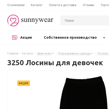
О компании
Каталог
Оплата и доставка
Отзывы
Торго
Акции
Собственное производство
Главная
-
Каталог
-
Девочкам
-
Повседневная одежда
-
Лосины 
3250 Лосины для девочек
АКЦИЯ