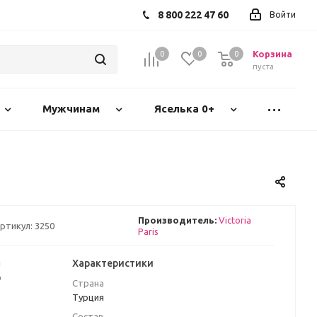
8 800 222 47 60
Войти
Корзина
0
0
0
пуста
Мужчинам
Яселька 0+
Производитель:
Victoria
ртикул:
3250
Paris
а
Характеристики
₽
Страна
Турция
Состав