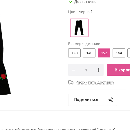
Достаточно
Цвет:
черный
Размеры детские
128
140
152
164
В корз
Рассчитать доставку
Поделиться
на закрытой резинке. Украшены принтом-вышивкой "розочки".