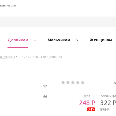
вые марки
...
Девочкам
Мальчикам
Женщинам
и легинсы
-
3250 Лосины для девочек
А
опт
розниц
248 ₽
322 
373 ₽
-34%