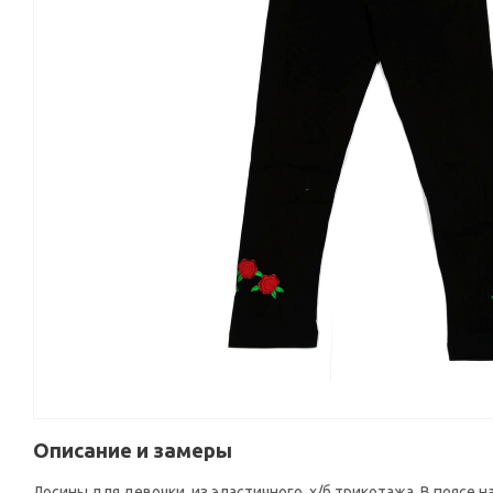
Описание и замеры
Лосины для девочки, из эластичного, х/б трикотажа. В поясе 