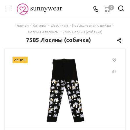
0
Главная
-
Каталог
-
Девочкам
-
Повседневная одежда
-
Лосины и легинсы
-
7585 Лосины (собачка)
7585 Лосины (собачка)
АКЦИЯ