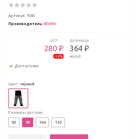
Артикул:
7585
Производитель:
BENINI
опт
розница
280 ₽
364 ₽
423 ₽
-34%
Достаточно
Цвет:
черный
Размеры детские
92
98
104
110