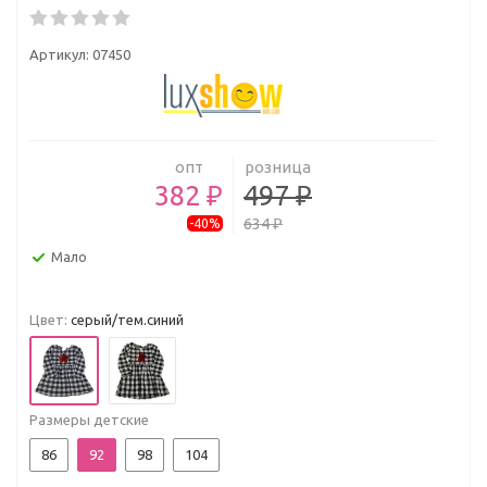
Артикул:
07450
опт
розница
382 ₽
497 ₽
634 ₽
-40%
Мало
Цвет:
серый/тем.синий
Размеры детские
86
92
98
104