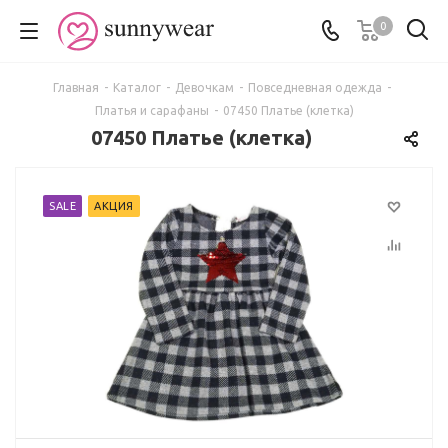
0
Главная
-
Каталог
-
Девочкам
-
Повседневная одежда
-
Платья и сарафаны
-
07450 Платье (клетка)
07450 Платье (клетка)
SALE
АКЦИЯ