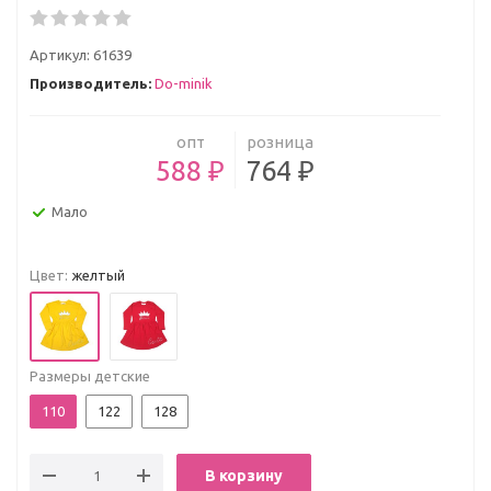
Артикул:
61639
Производитель:
Do-minik
опт
розница
588 ₽
764 ₽
Мало
Цвет:
желтый
Размеры детские
110
122
128
В корзину