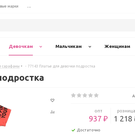
вые марки
...
Девочкам
Мальчикам
Женщинам
и сарафаны
-
77143 Платье для девочки подростка
подростка
А
опт
розниц
937 ₽
1 218
Достаточно