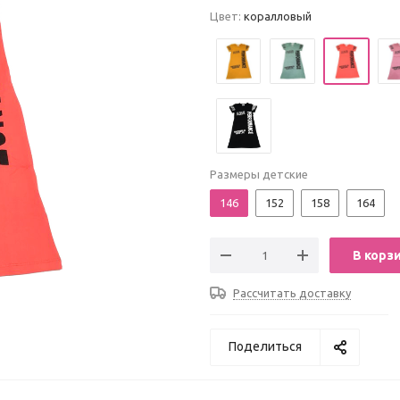
Цвет:
коралловый
Размеры детские
146
152
158
164
В корз
Рассчитать доставку
Поделиться