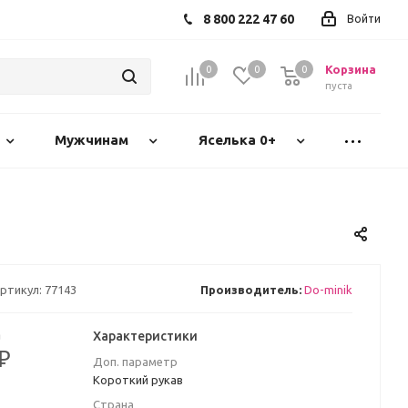
8 800 222 47 60
Войти
Корзина
0
0
0
пуста
Мужчинам
Яселька 0+
ртикул:
77143
Производитель:
Do-minik
а
Характеристики
 ₽
Доп. параметр
Короткий рукав
Страна