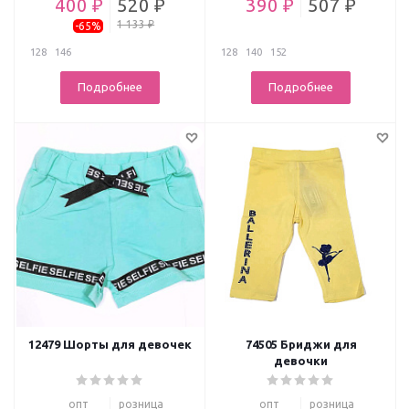
400 ₽
520 ₽
390 ₽
507 ₽
1 133 ₽
-65%
128
146
128
140
152
Подробнее
Подробнее
12479 Шорты для девочек
74505 Бриджи для
девочки
опт
розница
опт
розница