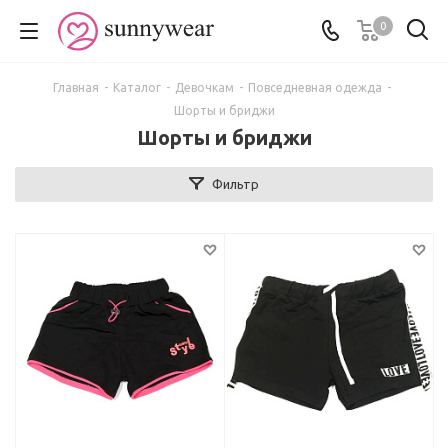
0
Главная
-
Каталог
-
Девочкам
-
Повседневная одежда
-
Шорты и бриджи
Шорты и бриджи
Фильтр