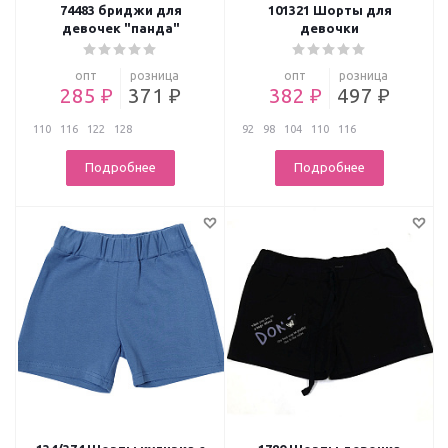
74483 бриджи для
101321 Шорты для
девочек "панда"
девочки
опт
розница
опт
розница
285 ₽
371 ₽
382 ₽
497 ₽
110
116
122
128
92
98
104
110
116
Подробнее
Подробнее