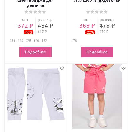
23957 Бриджи для
7577 Шорты д/девочки
девочки
опт
розница
опт
розница
372 ₽
484 ₽
368 ₽
478 ₽
617 ₽
470 ₽
-40%
-22%
134
140
128
146
152
176
Подробнее
Подробнее