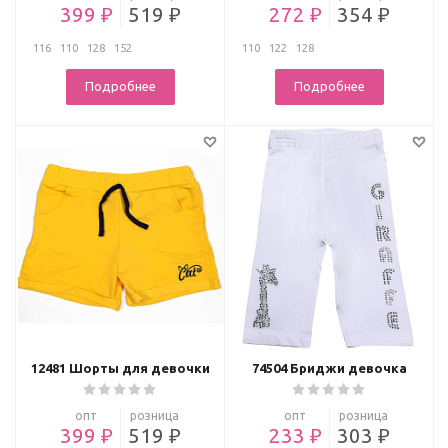
399 ₽
519 ₽
272 ₽
354 ₽
116
110
128
152
110
122
128
Подробнее
Подробнее
12481 Шорты для девочки
74504 Бриджи девочка
опт
розница
опт
розница
399 ₽
519 ₽
233 ₽
303 ₽