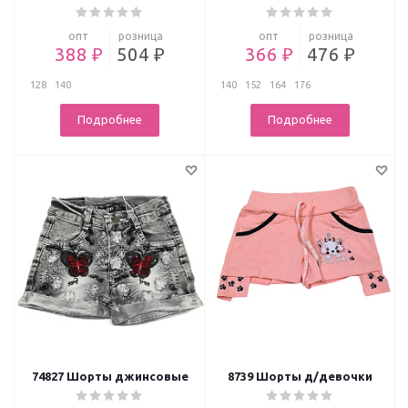
опт
розница
опт
розница
388 ₽
504 ₽
366 ₽
476 ₽
128
140
140
152
164
176
Подробнее
Подробнее
74827 Шорты джинсовые
8739 Шорты д/девочки