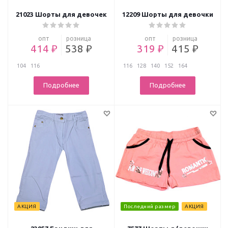
21023 Шорты для девочек
12209 Шорты для девочки
опт
розница
опт
розница
414 ₽
538 ₽
319 ₽
415 ₽
104
116
116
128
140
152
164
Подробнее
Подробнее
АКЦИЯ
Последний размер
АКЦИЯ