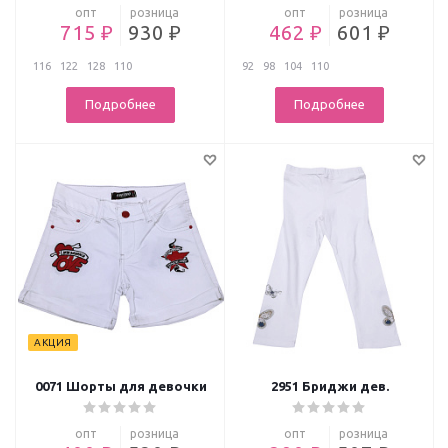
опт
розница
опт
розница
715 ₽
930 ₽
462 ₽
601 ₽
116
122
128
110
92
98
104
110
Подробнее
Подробнее
АКЦИЯ
0071 Шорты для девочки
2951 Бриджи дев.
опт
розница
опт
розница