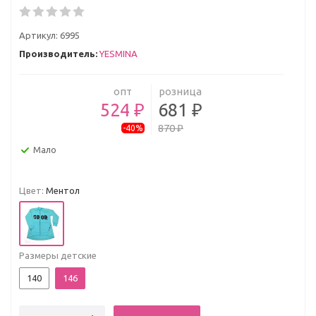
Артикул:
6995
Производитель:
YESMINA
опт
розница
524 ₽
681 ₽
870 ₽
-40%
Мало
Цвет:
Ментол
Размеры детские
140
146