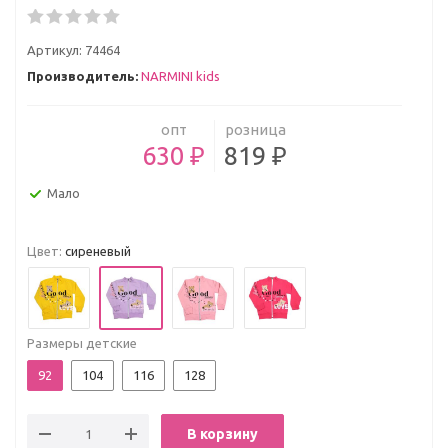
Артикул:
74464
Производитель:
NARMINI kids
опт
розница
630 ₽
819 ₽
Мало
Цвет:
сиреневый
Размеры детские
92
104
116
128
В корзину