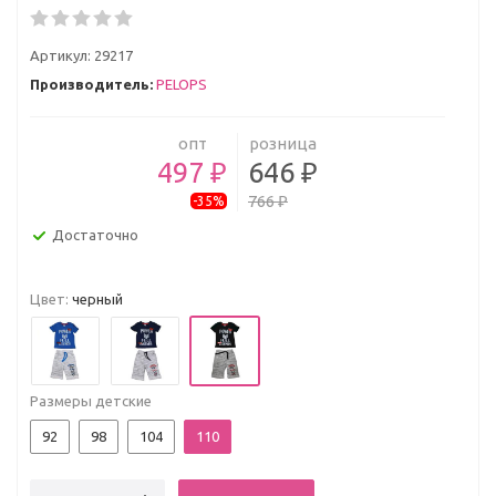
Артикул:
29217
Производитель:
PELOPS
опт
розница
497 ₽
646 ₽
766 ₽
-35%
Достаточно
Цвет:
черный
Размеры детские
92
98
104
110