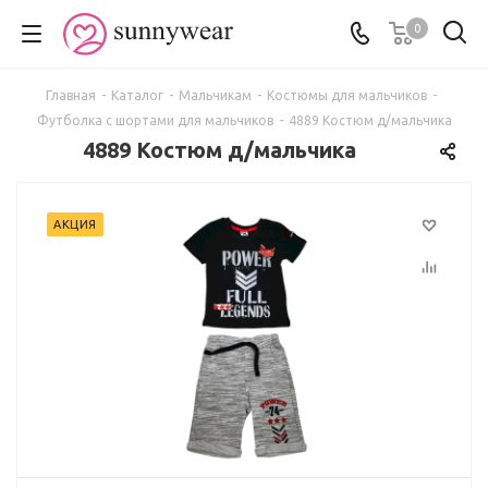
0
Главная
-
Каталог
-
Мальчикам
-
Костюмы для мальчиков
-
Футболка с шортами для мальчиков
-
4889 Костюм д/мальчика
4889 Костюм д/мальчика
АКЦИЯ