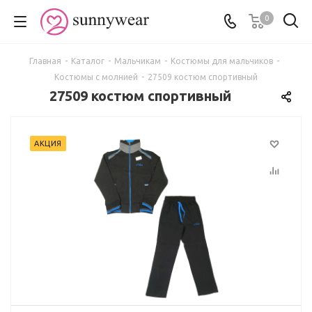
0
Главная
-
Каталог
-
Мальчикам
-
Костюмы для мальчиков
-
Костюмы с молнией
-
27509 костюм спортивный
27509 костюм спортивный
АКЦИЯ