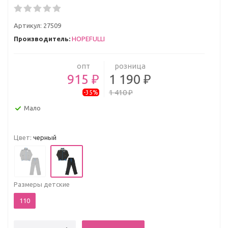
Артикул:
27509
Производитель:
HOPEFULLI
опт
розница
915 ₽
1 190 ₽
1 410 ₽
-35%
Мало
Цвет:
черный
Размеры детские
110