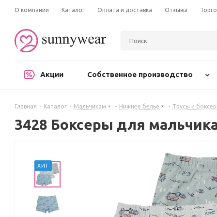
О компании
Каталог
Оплата и доставка
Отзывы
Торго
Акции
Собственное производство
Главная
-
Каталог
-
Мальчикам
-
Нижнее белье
-
Трусы и боксе
3428 Боксеры для мальчик
ХИТ