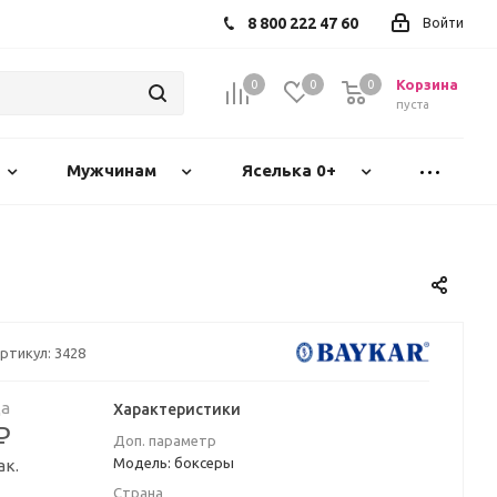
8 800 222 47 60
Войти
Корзина
0
0
0
пуста
Мужчинам
Яселька 0+
ртикул:
3428
а
Характеристики
₽
Доп. параметр
Модель: боксеры
ак.
Страна