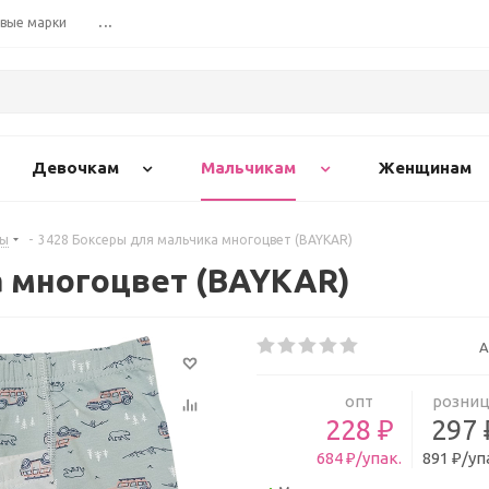
вые марки
...
Девочкам
Мальчикам
Женщинам
ры
-
3428 Боксеры для мальчика многоцвет (BAYKAR)
а многоцвет (BAYKAR)
А
опт
розниц
228 ₽
297 
684 ₽/упак.
891 ₽/уп