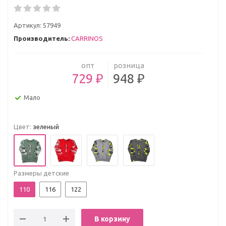
Артикул:
57949
Производитель:
CARRINOS
опт
розница
729 ₽
948 ₽
Мало
Цвет:
зеленый
Размеры детские
110
116
122
В корзину