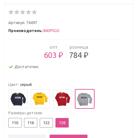
Артикул:
74497
Производитель:
BAYFIGO
опт
розница
603 ₽
784 ₽
Достаточно
Цвет:
серый
Размеры детские
110
116
122
128