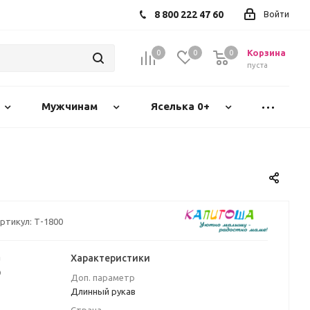
8 800 222 47 60
Войти
Корзина
0
0
0
пуста
Мужчинам
Яселька 0+
ртикул:
Т-1800
а
Характеристики
₽
Доп. параметр
Длинный рукав