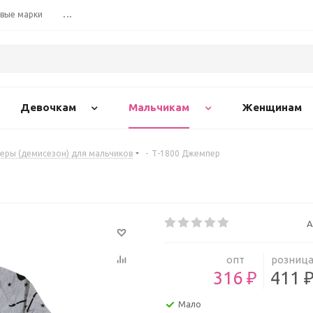
вые марки
...
Девочкам
Мальчикам
Женщинам
ры (демисезон) для мальчиков
-
Т-1800 Джемпер
А
опт
розниц
316 ₽
411 
Мало