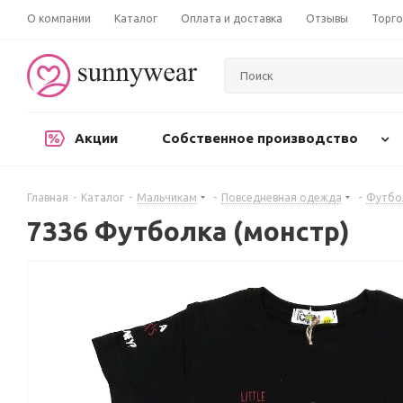
О компании
Каталог
Оплата и доставка
Отзывы
Торго
Акции
Собственное производство
Главная
-
Каталог
-
Мальчикам
-
Повседневная одежда
-
Футбо
7336 Футболка (монстр)