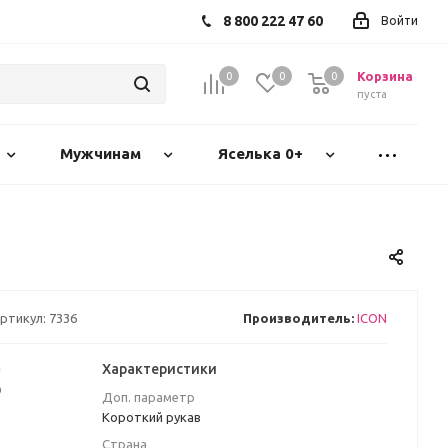
8 800 222 47 60
Войти
Корзина
0
0
0
пуста
Мужчинам
Яселька 0+
ртикул:
7336
Производитель:
ICON
а
Характеристики
₽
Доп. параметр
Короткий рукав
Страна