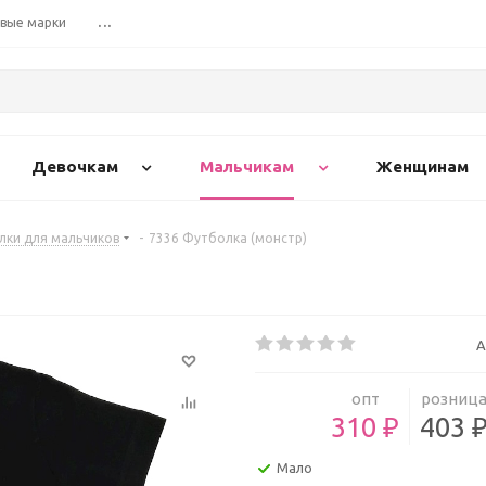
вые марки
...
Девочкам
Мальчикам
Женщинам
лки для мальчиков
-
7336 Футболка (монстр)
А
опт
розниц
310 ₽
403 
Мало