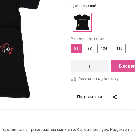
Цвет:
черный
Размеры детские
92
98
104
110
В корз
Рассчитать доставку
Поделиться
". Горловина на трикотажном манжете. Карман-кенгуру. Надписи на