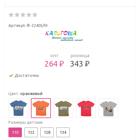
Артикул:
Ф-22405/М
опт
розница
264 ₽
343 ₽
Достаточно
Цвет:
оранжевый
Размеры детские
110
122
128
134