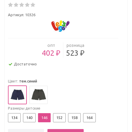
Артикул:
10326
опт
розница
402 ₽
523 ₽
Достаточно
Цвет:
тем.синий
Размеры детские
134
140
146
152
158
164