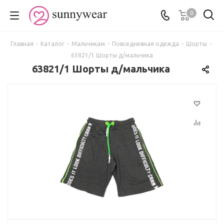
0
Главная
-
Каталог
-
Мальчикам
-
Повседневная одежда
-
Шорты
-
63821/1 Шорты д/мальчика
63821/1 Шорты д/мальчика