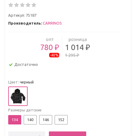
Артикул:
75187
Производитель:
CARRINOS
опт
розница
780 ₽
1 014 ₽
1 295 ₽
-40%
Достаточно
Цвет:
черный
Размеры детские
134
140
146
152