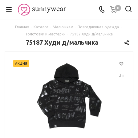
0
Главная
-
Каталог
-
Мальчикам
-
Повседневная одежда
-
Толстовки и мастерки
-
75187 Худи д/мальчика
75187 Худи д/мальчика
АКЦИЯ