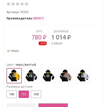
Артикул:
75252
Производитель:
BENETI
опт
розница
780 ₽
1 014 ₽
1 295 ₽
-40%
Мало
Цвет:
черн./желтый
Размеры детские
146
152
158