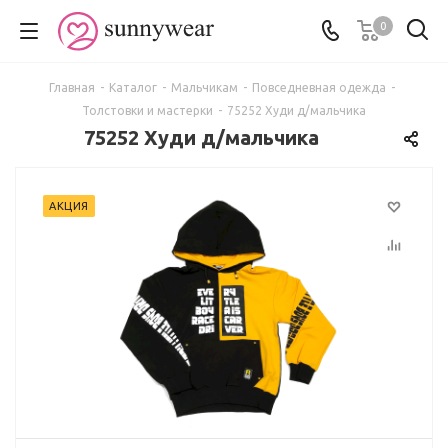
0
Главная
-
Каталог
-
Мальчикам
-
Повседневная одежда
-
Толстовки и мастерки
-
75252 Худи д/мальчика
75252 Худи д/мальчика
АКЦИЯ