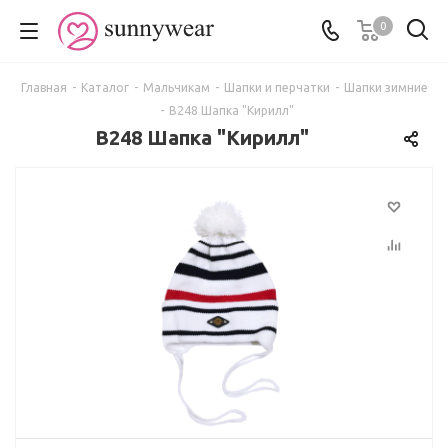
0
Главная
-
Каталог
-
Мальчикам
-
Шапки и перчатки
-
Шапки зимние
-
В248 Шапка "Кирилл"
В248 Шапка "Кирилл"