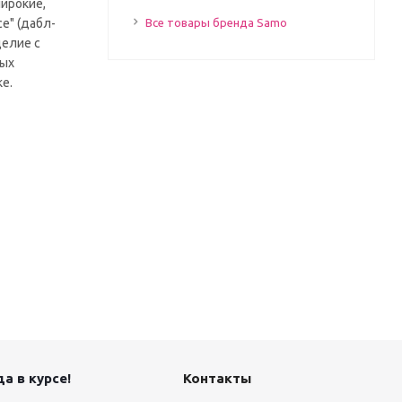
широкие,
e" (дабл-
Все товары бренда Samo
делие с
вых
е.
а в курсе!
Контакты