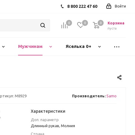
8 800 222 47 60
Войти
Корзина
0
0
0
пуста
Мужчинам
Яселька 0+
ртикул:
М8929
Производитель:
Samo
а
Характеристики
₽
Доп. параметр
Длинный рукав, Молния
Страна