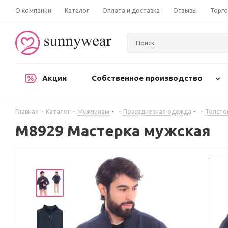
О компании
Каталог
Оплата и доставка
Отзывы
Торго
Акции
Собственное производство
Главная
-
Каталог
-
Мужчинам
-
Повседневная одежда
-
Толсто
М8929 Мастерка мужская