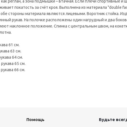
 как реглан, а зона подмышки – втачная. Если плечи спортивные и 
живает покатость за счёт кроя. Выполнена из материала "double fac
 обе стороны материала являются лицевыми. Воротник стойка. Из
инный рукав. На полочке расположены один нагрудный и два боко
еют наклонное положение. Спинка с центральным швом, на кокетк
лотна.
кава 61 см.
кава 63 см.
укава 64 см.
 рукава 65 см.
рукава 66 см.
Помощь
Будьте всегд