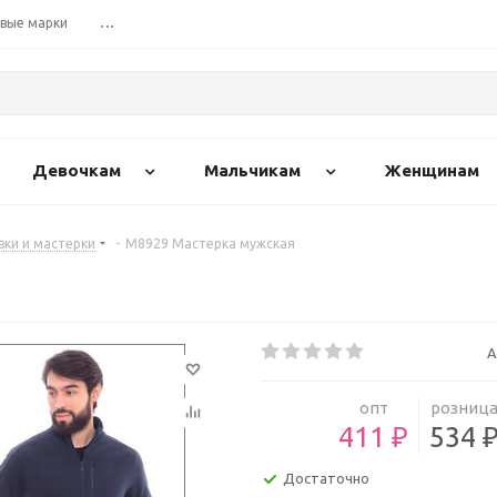
вые марки
...
Девочкам
Мальчикам
Женщинам
вки и мастерки
-
М8929 Мастерка мужская
А
опт
розниц
411 ₽
534 
Достаточно