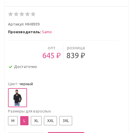
Артикул:
МH8939
Производитель:
Samo
опт
розница
645 ₽
839 ₽
Достаточно
Цвет:
черный
Размеры для взрослых
M
L
XL
XXL
3XL