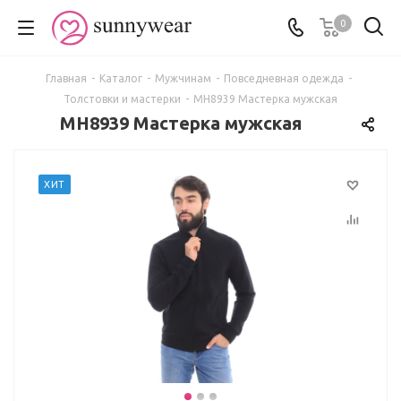
0
Главная
-
Каталог
-
Мужчинам
-
Повседневная одежда
-
Толстовки и мастерки
-
МH8939 Мастерка мужская
МH8939 Мастерка мужская
ХИТ