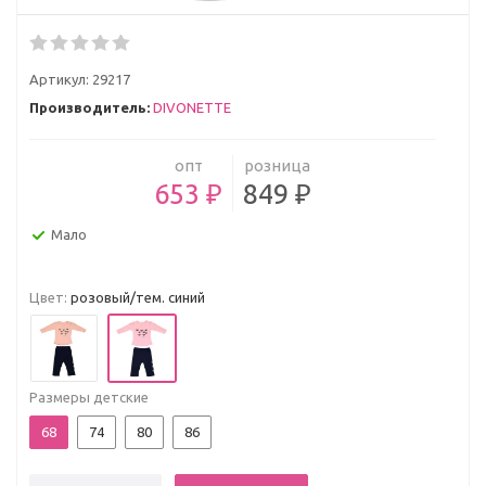
Артикул:
29217
Производитель:
DIVONETTE
опт
розница
653 ₽
849 ₽
Мало
Цвет:
розовый/тем. синий
Размеры детские
68
74
80
86