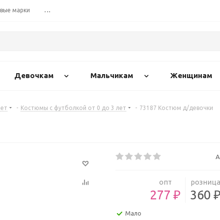
вые марки
...
Девочкам
Мальчикам
Женщинам
лет
-
Костюмы с футболкой от 0 до 3 лет
-
73187 Костюм д/девочки
А
опт
розниц
277 ₽
360 
Мало