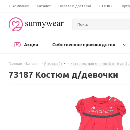
О компании
Каталог
Оплата и доставка
Отзывы
Торго
Акции
Собственное производство
Главная
-
Каталог
-
Яселька 0+
-
Костюмы для малышей от 0 до 3 
73187 Костюм д/девочки