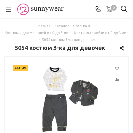
0
Главная
-
Каталог
-
Яселька 0+
-
Костюмы для малышей от 0 до 3 лет
-
Костюмы тройки от 0 до 3 лет
-
5054 костюм 3-ка для девочек
5054 костюм 3-ка для девочек
АКЦИЯ