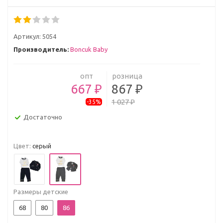
Артикул:
5054
Производитель:
Boncuk Baby
опт
розница
667 ₽
867 ₽
1 027 ₽
-35%
Достаточно
Цвет:
серый
Размеры детские
68
80
86