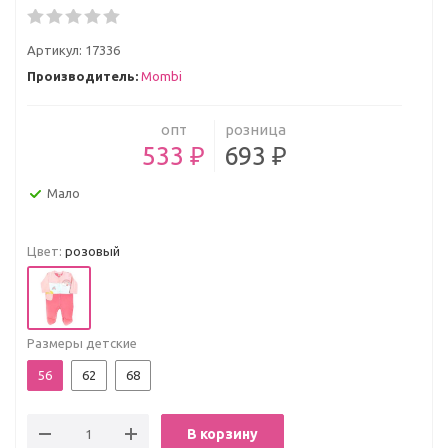
Артикул:
17336
Производитель:
Mombi
опт
розница
533 ₽
693 ₽
Мало
Цвет:
розовый
Размеры детские
56
62
68
В корзину