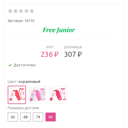
Артикул:
16710
опт
розница
236 ₽
307 ₽
Достаточно
Цвет:
коралловый
Размеры детские
62
68
74
80