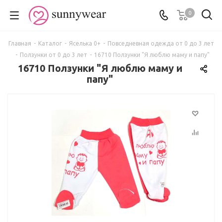
0
Главная
-
Каталог
-
Яселька 0+
-
Повседневная одежда от 0 до 3 лет
-
Ползунки от 0 до 3 лет
-
16710 Ползунки "Я люблю маму и папу"
16710 Ползунки "Я люблю маму и
папу"