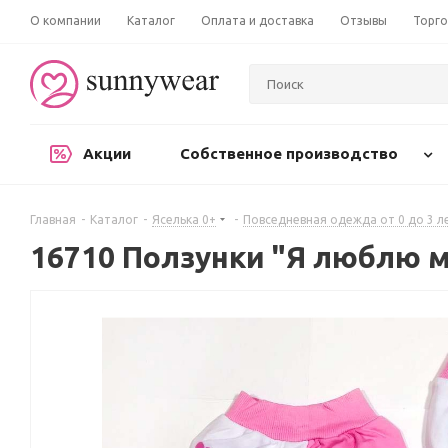
О компании
Каталог
Оплата и доставка
Отзывы
Торго
Акции
Собственное производство
Главная
-
Каталог
-
Яселька 0+
-
Повседневная одежда от 0 до 3 л
16710 Ползунки "Я люблю м