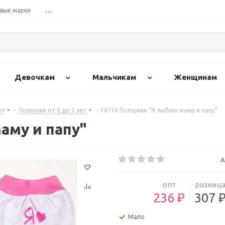
вые марки
...
Девочкам
Мальчикам
Женщинам
ет
-
Ползунки от 0 до 3 лет
-
16710 Ползунки "Я люблю маму и папу"
аму и папу"
А
опт
розниц
236 ₽
307 
Мало