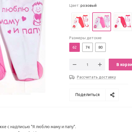
Цвет:
розовый
Размеры детские
62
74
80
В корз
Рассчитать доставку
Поделиться
жке с надписью "Я люблю маму и папу".