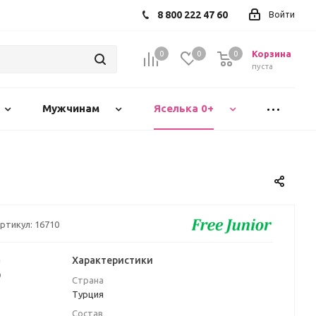
8 800 222 47 60
Войти
Корзина
0
0
0
пуста
Мужчинам
Яселька 0+
ртикул:
16710
а
Характеристики
₽
Страна
Турция
Состав