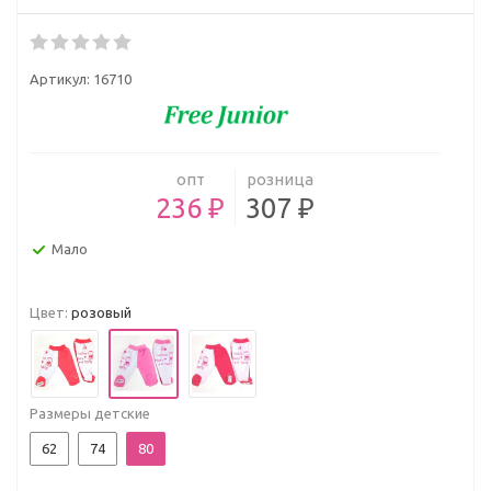
Артикул:
16710
опт
розница
236 ₽
307 ₽
Мало
Цвет:
розовый
Размеры детские
62
74
80