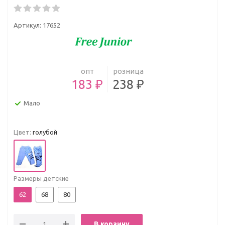
Артикул:
17652
опт
розница
183 ₽
238 ₽
Мало
Цвет:
голубой
Размеры детские
62
68
80
В корзину