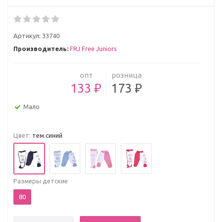
Артикул:
33740
Производитель:
FRJ Free Juniors
опт
розница
133 ₽
173 ₽
Мало
Цвет:
тем.синий
Размеры детские
80