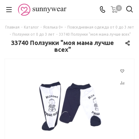
0
Главная
-
Каталог
-
Яселька 0+
-
Повседневная одежда от 0 до 3 лет
-
Ползунки от 0 до 3 лет
-
33740 Ползунки "моя мама лучше всех"
33740 Ползунки "моя мама лучше
всех"