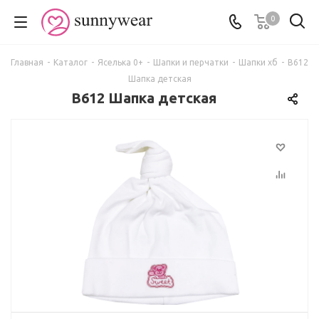
0
Главная
-
Каталог
-
Яселька 0+
-
Шапки и перчатки
-
Шапки хб
-
В612
Шапка детская
В612 Шапка детская