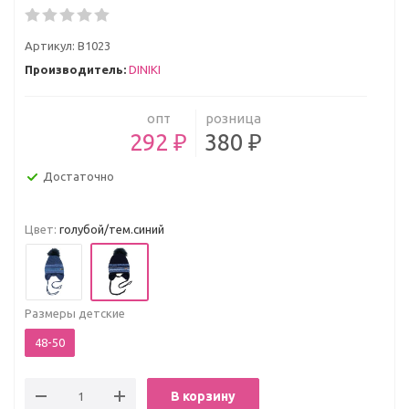
Артикул:
В1023
Производитель:
DINIKI
опт
розница
292 ₽
380 ₽
Достаточно
Цвет:
голубой/тем.синий
Размеры детские
48-50
В корзину