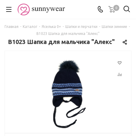
0
Главная
-
Каталог
-
Яселька 0+
-
Шапки и перчатки
-
Шапки зимние
-
В1023 Шапка для мальчика "Алекс"
В1023 Шапка для мальчика "Алекс"