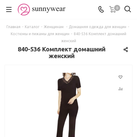
0
Главная
-
Каталог
-
Женщинам
-
Домашняя одежда для женщин
-
Костюмы и пижамы для женщин
-
840-536 Комплект домашний
женский
840-536 Комплект домашний
женский