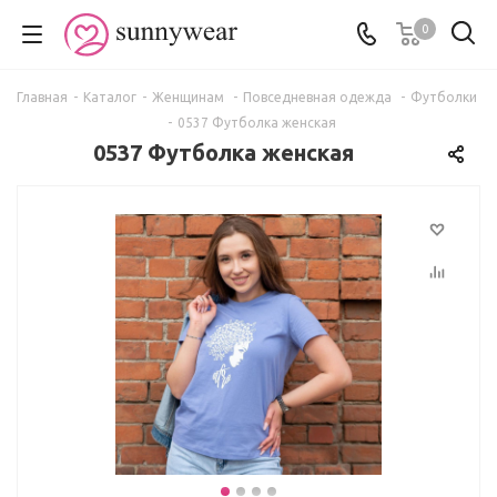
0
Главная
-
Каталог
-
Женщинам
-
Повседневная одежда
-
Футболки
-
0537 Футболка женская
0537 Футболка женская