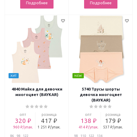
Подробнее
Подробнее
ХИТ
NEW
4840 Майка для девочки
5740 Трусы шорты
многоцвет (BAYKAR)
девочка многоцвет
(BAYKAR)
опт
розница
опт
розница
320 ₽
417 ₽
138 ₽
179 ₽
960 ₽/упак.
1 251 ₽/упак.
414 ₽/упак.
537 ₽/упак.
86
98
122
98
110
122
134