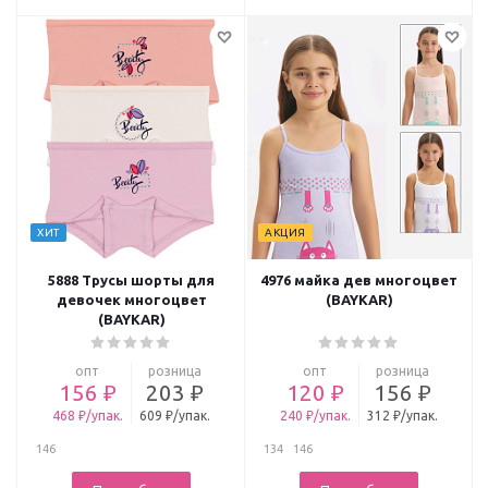
ХИТ
АКЦИЯ
5888 Трусы шорты для
4976 майка дев многоцвет
девочек многоцвет
(BAYKAR)
(BAYKAR)
опт
розница
опт
розница
156 ₽
203 ₽
120 ₽
156 ₽
468 ₽/упак.
609 ₽/упак.
240 ₽/упак.
312 ₽/упак.
146
134
146