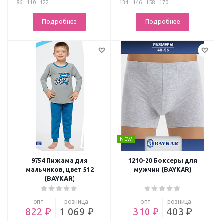
86
110
122
134
146
158
170
Подробнее
Подробнее
NEW
9754 Пижама для
1210-20 Боксеры для
мальчиков, цвет 512
мужчин (BAYKAR)
(BAYKAR)
опт
розница
опт
розница
822 ₽
1 069 ₽
310 ₽
403 ₽