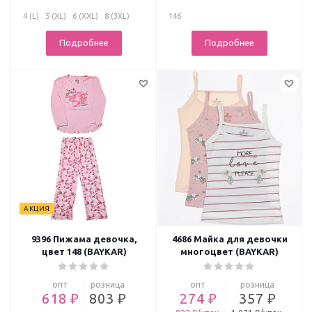
4 (L)
5 (XL)
6 (XXL)
8 (3XL)
146
Подробнее
Подробнее
АКЦИЯ
9396 Пижама девочка,
4686 Майка для девочки
цвет 148 (BAYKAR)
многоцвет (BAYKAR)
опт
розница
опт
розница
618 ₽
803 ₽
274 ₽
357 ₽