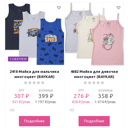
СОВЕТУЕМ
2418 Майка для мальчика
4682 Майка для девочки
многоцвет (BAYKAR)
многоцвет (BAYKAR)
опт
розница
опт
розница
307 ₽
399 ₽
276 ₽
358 ₽
921 ₽/упак.
1 197 ₽/упак.
828 ₽/упак.
1 074 ₽/упак.
122
122
Подробнее
Подробнее