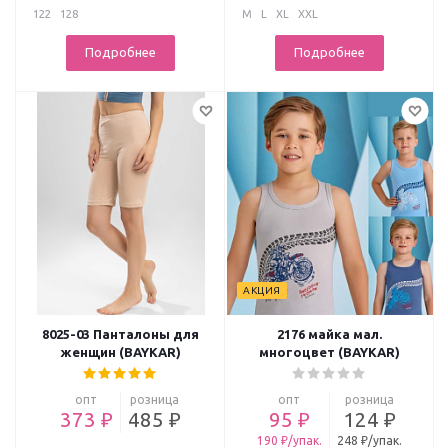
122
128
M
L
XL
XXL
Подробнее
Подробнее
АКЦИЯ
8025-03 Панталоны для
2176 майка мал.
женщин (BAYKAR)
многоцвет (BAYKAR)
опт
розница
опт
розница
373 ₽
485 ₽
95 ₽
124 ₽
190 ₽/упак.
248 ₽/упак.