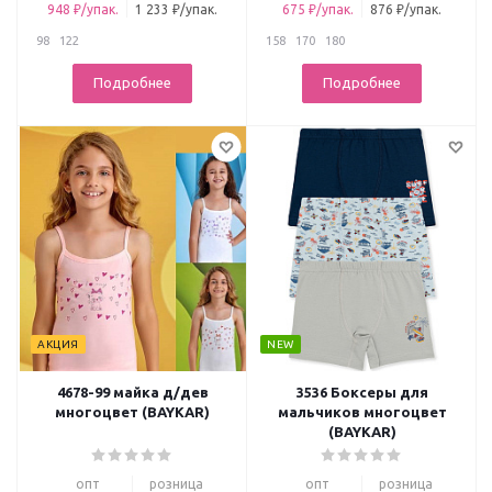
948 ₽/упак.
1 233 ₽/упак.
675 ₽/упак.
876 ₽/упак.
98
122
158
170
180
Подробнее
Подробнее
АКЦИЯ
NEW
4678-99 майка д/дев
3536 Боксеры для
многоцвет (BAYKAR)
мальчиков многоцвет
(BAYKAR)
опт
розница
опт
розница