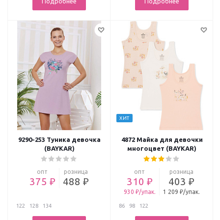
Подробнее
Подробнее
ХИТ
9290-253 Туника девочка
4872 Майка для девочки
(BAYKAR)
многоцвет (BAYKAR)
опт
розница
опт
розница
375 ₽
488 ₽
310 ₽
403 ₽
930 ₽/упак.
1 209 ₽/упак.
122
128
134
86
98
122