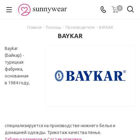
0
Главная
-
Помощь
-
Производители
-
BAYKAR
BAYKAR
Baykar
(Байкар) -
турецкая
фабрика,
основанная
в 1984 году,
специализируется на производстве нижнего белья и
домашней одежды. Трикотаж качества пенье.
Таблица размеров
и
Состав упаковки