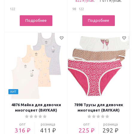
822 ₽/упак.
1 071 ₽/упак.
122
98
122
Подробнее
Подробнее
ХИТ
4876 Майка для девочки
7898 Трусы для девочек
многоцвет (BAYKAR)
многоцвет (BAYKAR)
опт
розница
опт
розница
316 ₽
411 ₽
225 ₽
292 ₽