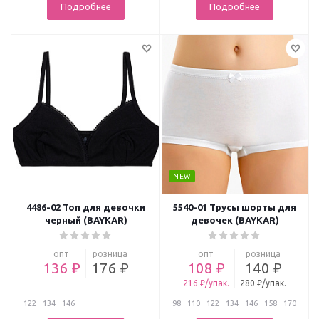
Подробнее
Подробнее
NEW
4486-02 Топ для девочки
5540-01 Трусы шорты для
черный (BAYKAR)
девочек (BAYKAR)
опт
розница
опт
розница
136 ₽
176 ₽
108 ₽
140 ₽
216 ₽/упак.
280 ₽/упак.
122
134
146
98
110
122
134
146
158
170