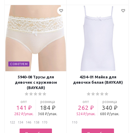
СОВЕТУЕМ
5940-08 Трусы для
4234-01 Майка для
девочек с кружевом
девочки белая (BAYKAR)
(BAYKAR)
опт
розница
опт
розница
141 ₽
184 ₽
262 ₽
340 ₽
282 ₽/упак.
368 ₽/упак.
524 ₽/упак.
680 ₽/упак.
122
134
146
158
170
110