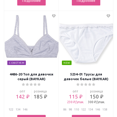
Подробнее
Подробнее
СОВЕТУЕМ
NEW
4486-20 Топ для девочки
5234-01 Трусы для
серый (BAYKAR)
девочек белые (BAYKAR)
опт
розница
опт
розница
142 ₽
185 ₽
115 ₽
150 ₽
230 ₽/упак.
300 ₽/упак.
122
134
146
86
98
110
122
134
146
158
...