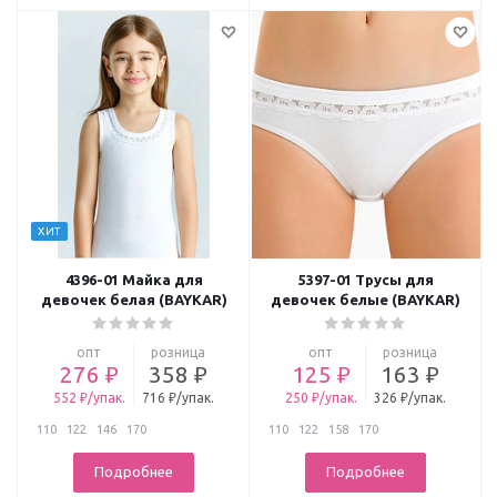
ХИТ
4396-01 Майка для
5397-01 Трусы для
девочек белая (BAYKAR)
девочек белые (BAYKAR)
опт
розница
опт
розница
276 ₽
358 ₽
125 ₽
163 ₽
552 ₽/упак.
716 ₽/упак.
250 ₽/упак.
326 ₽/упак.
110
122
146
170
110
122
158
170
Подробнее
Подробнее