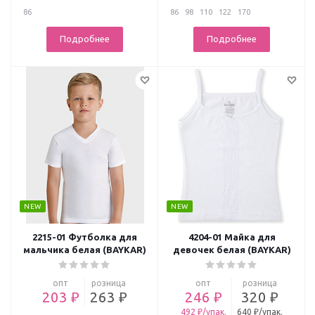
86
86
98
110
122
170
Подробнее
Подробнее
NEW
NEW
2215-01 Футболка для
4204-01 Майка для
мальчика белая (BAYKAR)
девочек белая (BAYKAR)
опт
розница
опт
розница
203 ₽
263 ₽
246 ₽
320 ₽
492 ₽/упак.
640 ₽/упак.