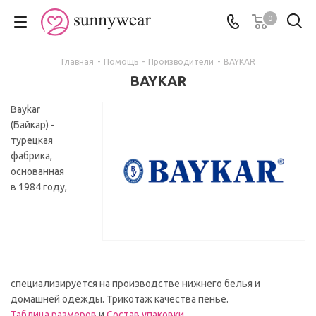
0
Главная
-
Помощь
-
Производители
-
BAYKAR
BAYKAR
Baykar
(Байкар) -
турецкая
фабрика,
основанная
в 1984 году,
специализируется на производстве нижнего белья и
домашней одежды. Трикотаж качества пенье.
Таблица размеров
и
Состав упаковки