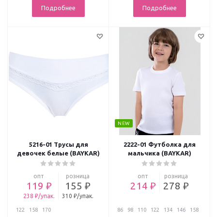
Подробнее
Подробнее
NEW
5216-01 Трусы для
2222-01 Футболка для
девочек белые (BAYKAR)
мальчика (BAYKAR)
опт
розница
опт
розница
119 ₽
155 ₽
214 ₽
278 ₽
238 ₽/упак.
310 ₽/упак.
122
158
170
86
98
110
122
134
146
158