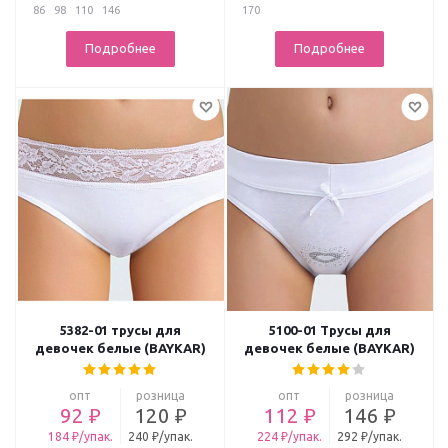
86
98
110
146
170
Подробнее
Подробнее
5382-01 трусы для
5100-01 Трусы для
девочек белые (BAYKAR)
девочек белые (BAYKAR)
опт
розница
опт
розница
92 ₽
120 ₽
112 ₽
146 ₽
184 ₽/упак.
240 ₽/упак.
224 ₽/упак.
292 ₽/упак.