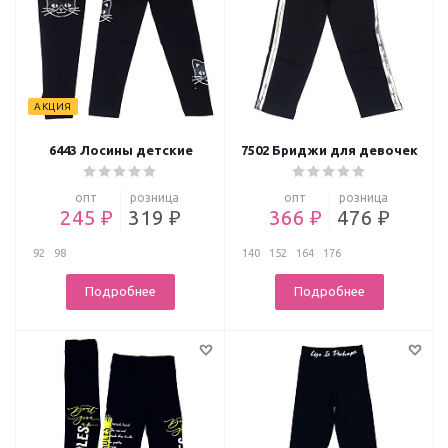
АКЦИЯ
6443 Лосины детские
7502 Бриджи для девочек
опт
розница
опт
розница
245 ₽
319 ₽
366 ₽
476 ₽
92
98
140
152
164
176
Подробнее
Подробнее