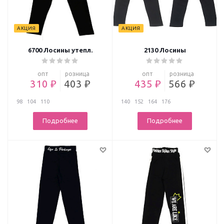
АКЦИЯ
АКЦИЯ
6700 Лосины утепл.
2130 Лосины
опт
розница
опт
розница
310 ₽
403 ₽
435 ₽
566 ₽
98
104
110
140
152
164
176
Подробнее
Подробнее