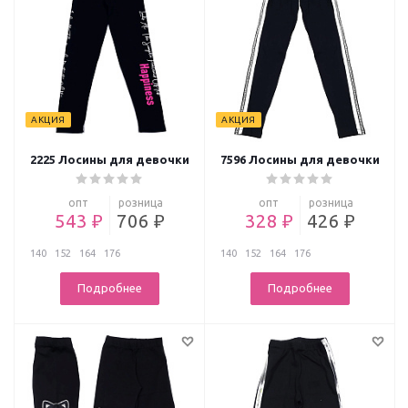
АКЦИЯ
АКЦИЯ
2225 Лосины для девочки
7596 Лосины для девочки
опт
розница
опт
розница
543 ₽
706 ₽
328 ₽
426 ₽
140
152
164
176
140
152
164
176
Подробнее
Подробнее