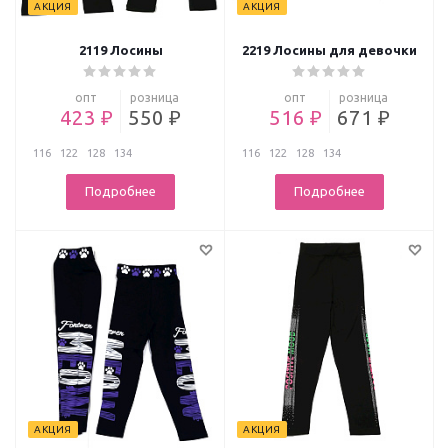
АКЦИЯ
АКЦИЯ
2119 Лосины
2219 Лосины для девочки
опт
розница
опт
розница
423 ₽
550 ₽
516 ₽
671 ₽
116
122
128
134
116
122
128
134
Подробнее
Подробнее
АКЦИЯ
АКЦИЯ