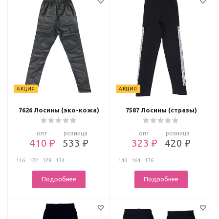
АКЦИЯ
АКЦИЯ
7626 Лосины (эко-кожа)
7587 Лосины (стразы)
опт
розница
опт
розница
410 ₽
533 ₽
323 ₽
420 ₽
116
122
128
134
140
164
176
Подробнее
Подробнее