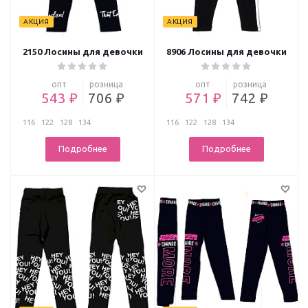
АКЦИЯ
АКЦИЯ
2150 Лосины для девочки
8906 Лосины для девочки
опт
розница
опт
розница
543 ₽
706 ₽
571 ₽
742 ₽
116
122
128
134
116
122
128
134
Подробнее
Подробнее