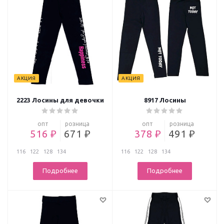
АКЦИЯ
АКЦИЯ
2223 Лосины для девочки
8917 Лосины
опт
розница
опт
розница
516 ₽
671 ₽
378 ₽
491 ₽
116
122
128
134
116
122
128
134
Подробнее
Подробнее