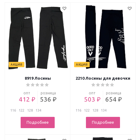
АКЦИЯ
АКЦИЯ
8919 Лосины
2210 Лосины для девочки
опт
розница
опт
розница
412 ₽
536 ₽
503 ₽
654 ₽
116
122
128
134
116
122
128
134
Подробнее
Подробнее