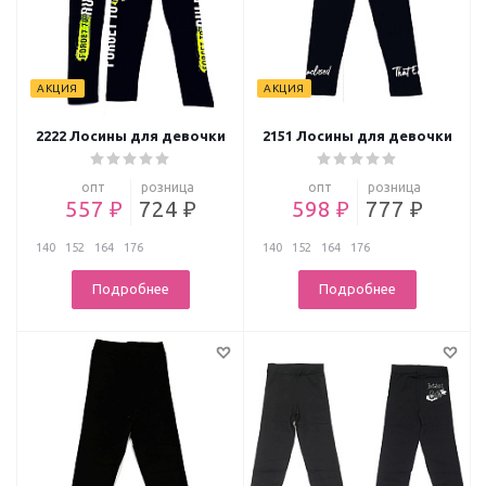
АКЦИЯ
АКЦИЯ
2222 Лосины для девочки
2151 Лосины для девочки
опт
розница
опт
розница
557 ₽
724 ₽
598 ₽
777 ₽
140
152
164
176
140
152
164
176
Подробнее
Подробнее