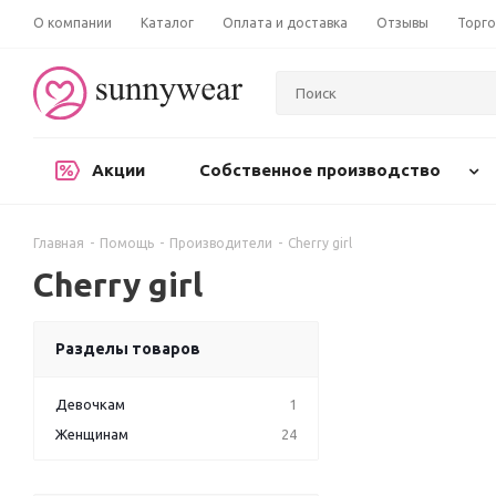
О компании
Каталог
Оплата и доставка
Отзывы
Торго
Акции
Собственное производство
Главная
-
Помощь
-
Производители
-
Cherry girl
Cherry girl
Разделы товаров
Девочкам
1
Женщинам
24