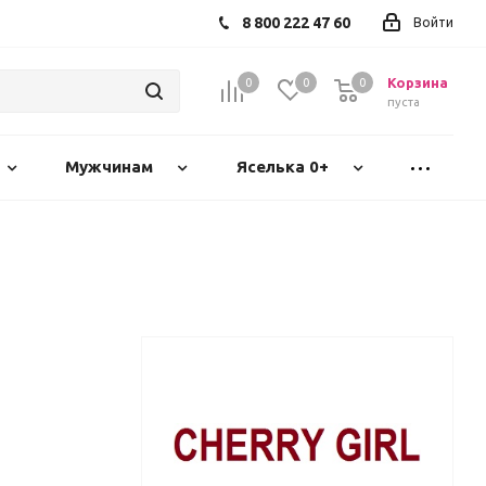
8 800 222 47 60
Войти
Корзина
0
0
0
пуста
Мужчинам
Яселька 0+