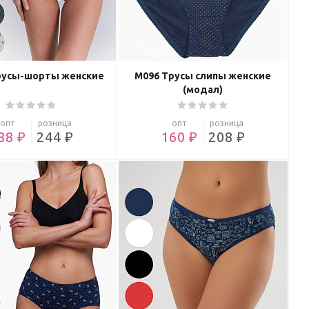
русы-шорты женские
M096 Трусы слипы женские
(модал)
опт
розница
опт
розница
88 ₽
244 ₽
160 ₽
208 ₽