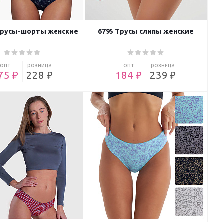
Трусы-шорты женские
6795 Трусы слипы женские
опт
розница
опт
розница
75 ₽
228 ₽
184 ₽
239 ₽