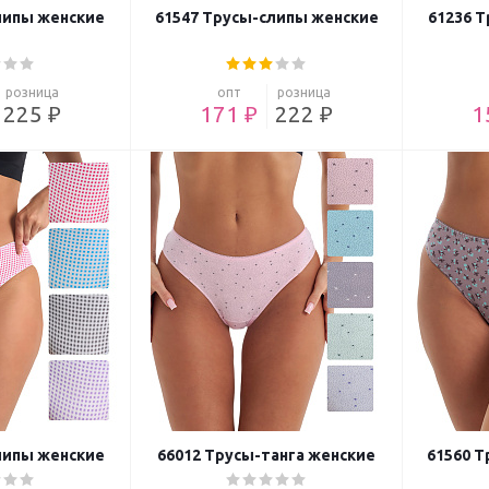
липы женские
61547 Трусы-слипы женские
61236 
розница
опт
розница
225 ₽
171 ₽
222 ₽
1
липы женские
66012 Трусы-танга женские
61560 Т