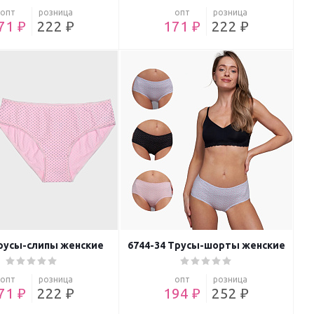
опт
розница
опт
розница
71 ₽
222 ₽
171 ₽
222 ₽
русы-слипы женские
6744-34 Трусы-шорты женские
опт
розница
опт
розница
71 ₽
222 ₽
194 ₽
252 ₽