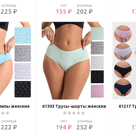
розница
опт
розница
225 ₽
155 ₽
202 ₽
1
липы женские
61303 Трусы-шорты женские
61217 Т
розница
опт
розница
222 ₽
194 ₽
252 ₽
1