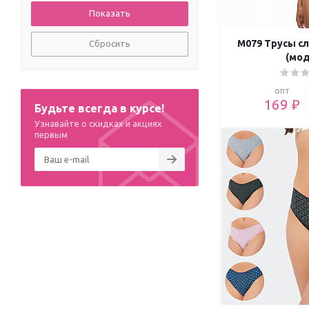
M079 Трусы с
Сбросить
(мод
опт
169 ₽
Будьте всегда в курсе!
Узнавайте о скидках и акциях
первым