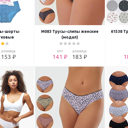
сы-шорты
M083 Трусы-слипы женские
61538 Т
тковые
(модал)
розница
опт
розница
153 ₽
141 ₽
183 ₽
1