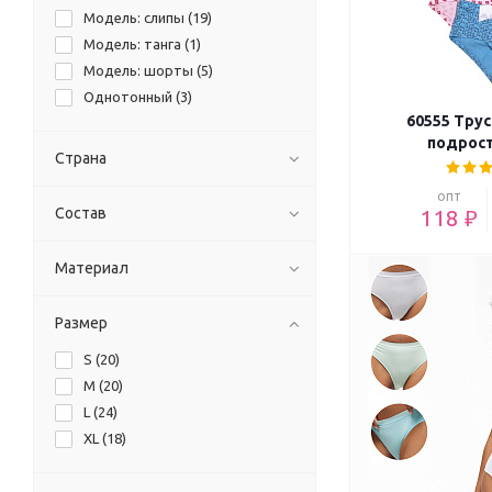
Модель: слипы (
19
)
Модель: танга (
1
)
Модель: шорты (
5
)
Однотонный (
3
)
60555 Тру
подрос
Страна
опт
Состав
118 ₽
Материал
Размер
S (
20
)
M (
20
)
L (
24
)
XL (
18
)