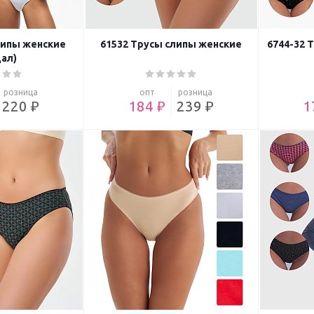
липы женские
61532 Трусы слипы женские
6744-32 
ал)
розница
опт
розница
220 ₽
184 ₽
239 ₽
1