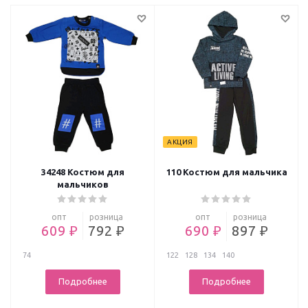
АКЦИЯ
34248 Костюм для
110 Костюм для мальчика
мальчиков
опт
розница
опт
розница
609 ₽
792 ₽
690 ₽
897 ₽
74
122
128
134
140
Подробнее
Подробнее