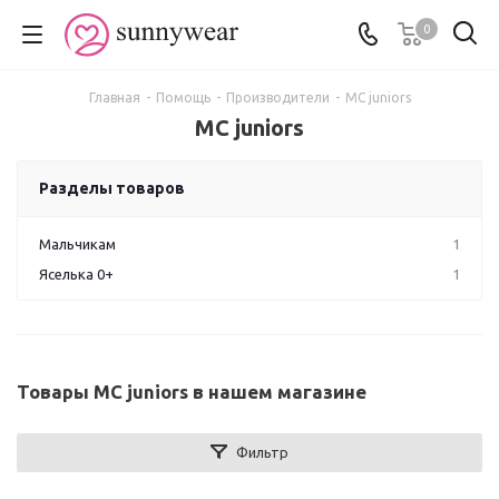
0
Главная
-
Помощь
-
Производители
-
MC juniors
MC juniors
Разделы товаров
Мальчикам
1
Яселька 0+
1
Товары MC juniors в нашем магазине
Фильтр