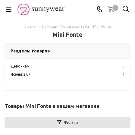
0
Главная
-
Помощь
-
Производители
-
Mini Fonte
Mini Fonte
Разделы товаров
Девочкам
3
Яселька 0+
1
Товары Mini Fonte в нашем магазине
Фильтр