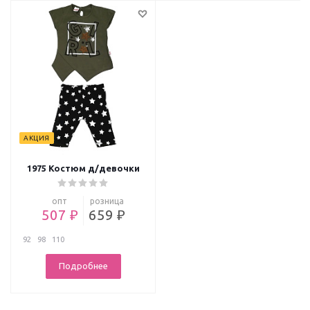
АКЦИЯ
1975 Костюм д/девочки
опт
розница
507 ₽
659 ₽
92
98
110
Подробнее