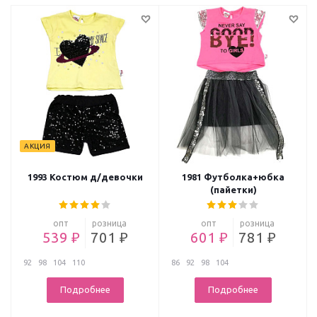
АКЦИЯ
1993 Костюм д/девочки
1981 Футболка+юбка
(пайетки)
опт
розница
опт
розница
539 ₽
701 ₽
601 ₽
781 ₽
92
98
104
110
86
92
98
104
Подробнее
Подробнее