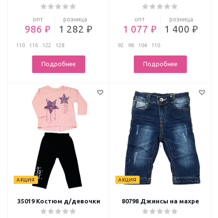
опт
розница
опт
розница
986 ₽
1 282 ₽
1 077 ₽
1 400 ₽
110
116
122
128
92
98
104
110
Подробнее
Подробнее
АКЦИЯ
АКЦИЯ
35019 Костюм д/девочки
80798 Джинсы на махре