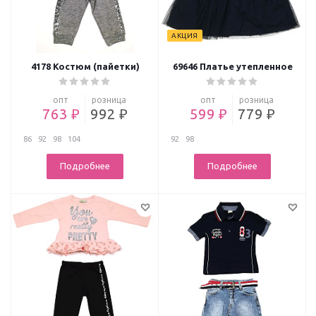
АКЦИЯ
4178 Костюм (пайетки)
69646 Платье утепленное
опт
розница
опт
розница
763 ₽
992 ₽
599 ₽
779 ₽
86
92
98
104
92
98
Подробнее
Подробнее