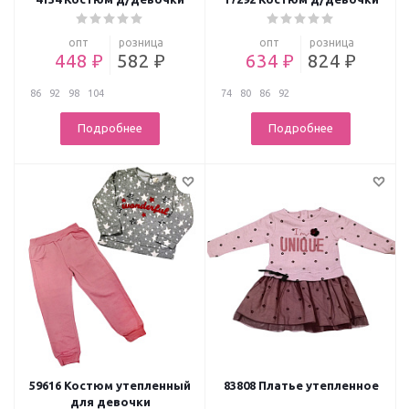
опт
розница
опт
розница
448 ₽
582 ₽
634 ₽
824 ₽
86
92
98
104
74
80
86
92
Подробнее
Подробнее
59616 Костюм утепленный
83808 Платье утепленное
для девочки