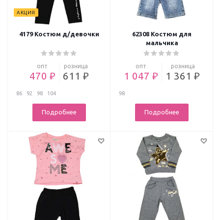
АКЦИЯ
4179 Костюм д/девочки
62308 Костюм для
мальчика
опт
розница
опт
розница
470 ₽
611 ₽
1 047 ₽
1 361 ₽
86
92
98
104
98
Подробнее
Подробнее