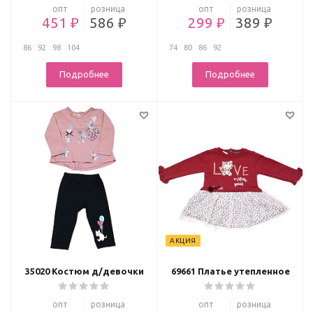
опт
розница
опт
розница
451 ₽
586 ₽
299 ₽
389 ₽
86
92
98
104
74
80
86
92
Подробнее
Подробнее
АКЦИЯ
35020 Костюм д/девочки
69661 Платье утепленное
опт
розница
опт
розница