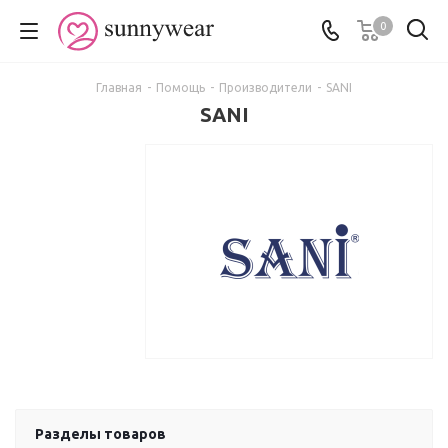
0
Главная
-
Помощь
-
Производители
-
SANI
SANI
Разделы товаров