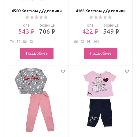
6509 Костюм д/девочки
4168 Костюм д/девочки
опт
розница
опт
розница
543 ₽
706 ₽
422 ₽
549 ₽
74
80
86
92
86
92
98
104
Подробнее
Подробнее