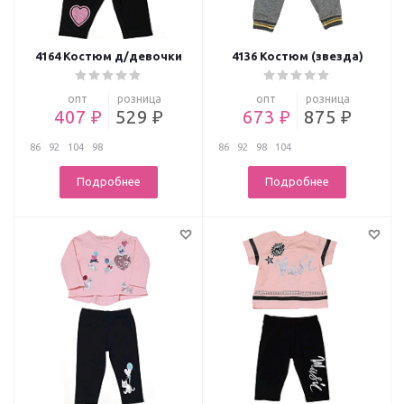
4164 Костюм д/девочки
4136 Костюм (звезда)
опт
розница
опт
розница
407 ₽
529 ₽
673 ₽
875 ₽
86
92
104
98
86
92
98
104
Подробнее
Подробнее