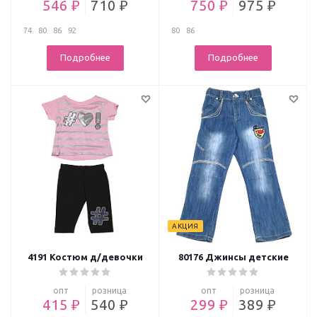
546 ₽
710 ₽
750 ₽
975 ₽
74
80
86
92
80
86
Подробнее
Подробнее
АКЦИЯ
4191 Костюм д/девочки
80176 Джинсы детские
опт
розница
опт
розница
415 ₽
540 ₽
299 ₽
389 ₽