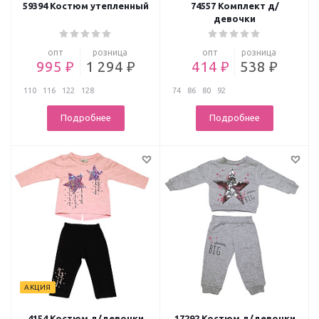
59394 Костюм утепленный
74557 Комплект д/
девочки
опт
розница
опт
розница
995 ₽
1 294 ₽
414 ₽
538 ₽
110
116
122
128
74
86
80
92
Подробнее
Подробнее
АКЦИЯ
4154 Костюм д/девочки
17292 Костюм д/девочки