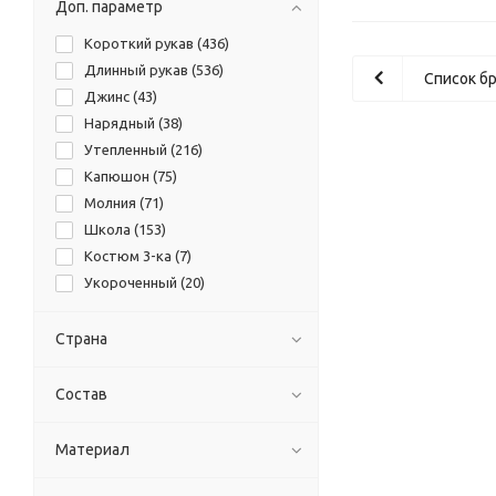
Доп. параметр
Короткий рукав (
436
)
Длинный рукав (
536
)
Список б
Джинс (
43
)
Нарядный (
38
)
Утепленный (
216
)
Капюшон (
75
)
Молния (
71
)
Школа (
153
)
Костюм 3-ка (
7
)
Укороченный (
20
)
Удлинненный (
98
)
Классический (
73
)
Страна
Тонкие бретели (
204
)
Широкие бретели (
169
)
Состав
Модель: слипы (
137
)
Модель: шорты (
45
)
Материал
Однотонный (
250
)