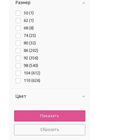
Размер
50 (
1
)
62 (
1
)
68 (
8
)
74 (
25
)
80 (
32
)
86 (
202
)
92 (
356
)
98 (
540
)
104 (
612
)
110 (
626
)
116 (
600
)
122 (
694
)
Цвет
128 (
697
)
134 (
545
)
140 (
635
)
146 (
514
)
Сбросить
152 (
626
)