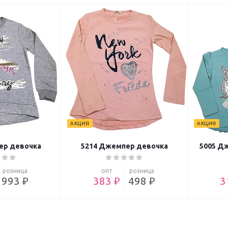
АКЦИЯ
АКЦИЯ
ер девочка
5214 Джемпер девочка
5005 Д
розница
опт
розница
993 ₽
383 ₽
498 ₽
3