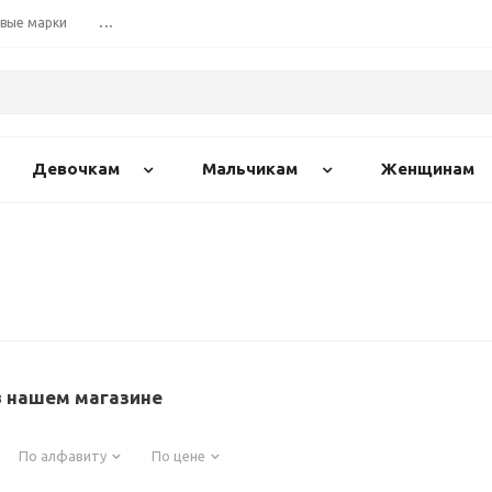
вые марки
...
Девочкам
Мальчикам
Женщинам
в нашем магазине
По алфавиту
По цене