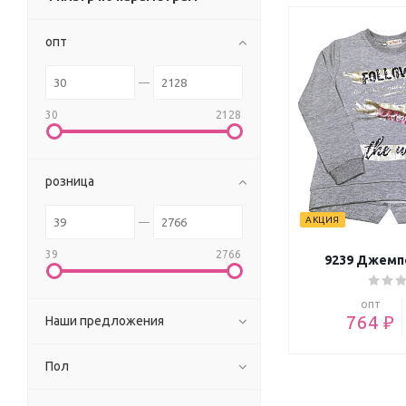
опт
30
2128
розница
АКЦИЯ
39
2766
9239 Джемп
опт
764 ₽
Наши предложения
Пол