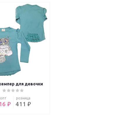
жемпер для девочки
опт
розница
16 ₽
411 ₽