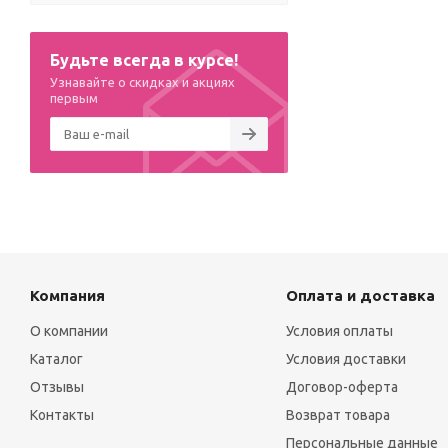
158 (
390
)
164 (
434
)
170 (
220
)
Будьте всегда в курсе!
176+ (
146
)
Узнавайте о скидках и акциях
XS (
1
)
первым
S (
1
)
M (
1
)
L (
1
)
0-6 мес. (
1
)
6-12 мес. (
6
)
12 (1-2 года) (
6
)
14 (3-4 года) (
8
)
16 (4-5 лет) (
18
)
Компания
Оплата и доставка
18 (5-7 лет) (
11
)
О компании
Условия оплаты
20 (7-9 лет) (
5
)
Каталог
Условия доставки
22 (10-12 лет) (
4
)
23 (35-37) (
1
)
Отзывы
Договор-оферта
34-40 (
2
)
Контакты
Возврат товара
40-44 (
6
)
Персональные данные