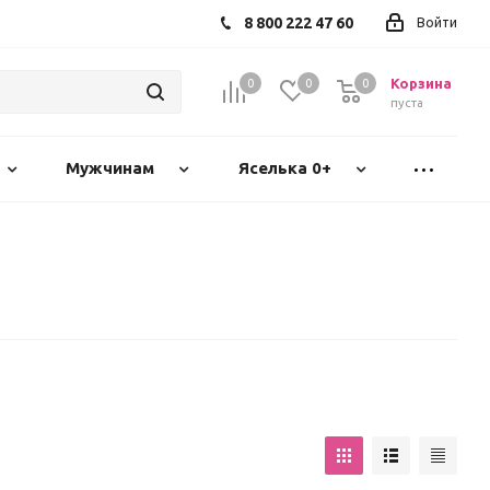
8 800 222 47 60
Войти
Корзина
0
0
0
пуста
Мужчинам
Яселька 0+