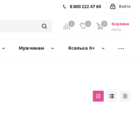
8 800 222 47 60
Войти
Корзина
0
0
0
пуста
Мужчинам
Яселька 0+