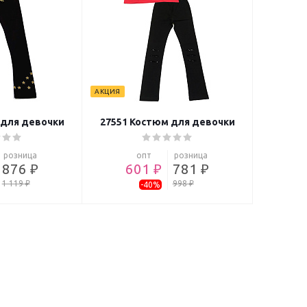
АКЦИЯ
 для девочки
27551 Костюм для девочки
розница
опт
розница
876 ₽
601 ₽
781 ₽
1 119 ₽
998 ₽
-40%