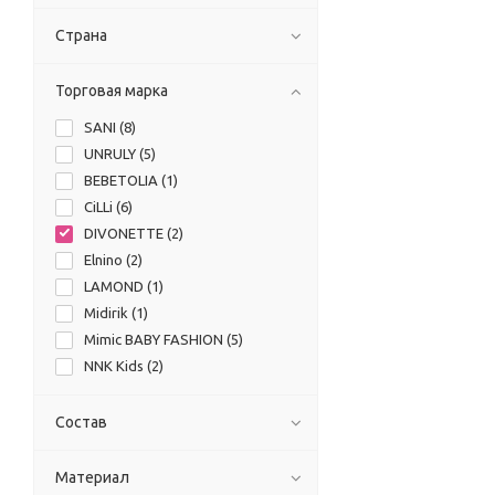
Страна
Торговая марка
SANI (
8
)
UNRULY (
5
)
BEBETOLIA (
1
)
CiLLi (
6
)
DIVONETTE (
2
)
Elnino (
2
)
LAMOND (
1
)
Midirik (
1
)
Mimic BABY FASHION (
5
)
NNK Kids (
2
)
Pengim (
11
)
Seker style (
1
)
Состав
Материал