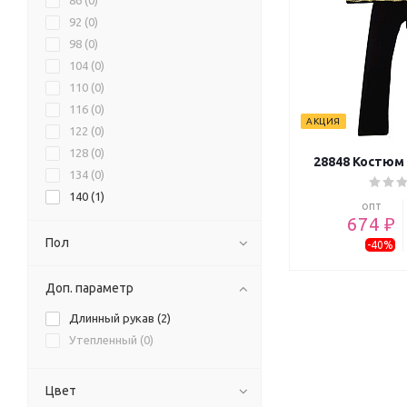
86 (
0
)
92 (
0
)
98 (
0
)
104 (
0
)
110 (
0
)
116 (
0
)
АКЦИЯ
122 (
0
)
128 (
0
)
28848 Костюм
134 (
0
)
140 (
1
)
опт
146 (
2
)
674 ₽
152 (
2
)
Пол
-40%
158 (
1
)
Доп. параметр
Длинный рукав (
2
)
Утепленный (
0
)
Цвет