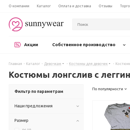
О компании
Каталог
Оплата и доставка
Отзывы
Торго
Акции
Собственное производство
Главная
-
Каталог
-
Девочкам
-
Костюмы для девочек
-
Костюмы
Костюмы лонгслив с легги
По популярности
Фильтр по параметрам
Наши предложения
Размер