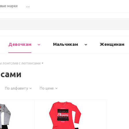
вые марки
...
Девочкам
Мальчикам
Женщинам
 лонгслив с леггинсами
нсами
По алфавиту
По цене