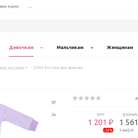
вые марки
...
Девочкам
Мальчикам
Женщинам
вные костюмы
-
22903 Костюм для девочек
А
опт
розни
1 201 ₽
1 561
1 665 ₽
-28%