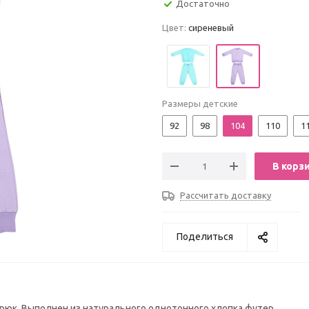
Достаточно
Цвет:
сиреневый
Размеры детские
92
98
104
110
1
В корз
Рассчитать доставку
Поделиться
рюк. Выполнен из натурального однотонного хлопка футер.