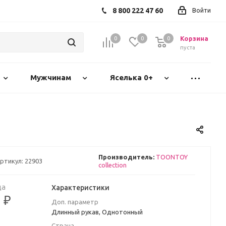
8 800 222 47 60
Войти
Корзина
0
0
0
пуста
Мужчинам
Яселька 0+
Производитель:
TOONTOY
ртикул:
22903
collection
ца
Характеристики
 ₽
Доп. параметр
Длинный рукав, Однотонный
Страна