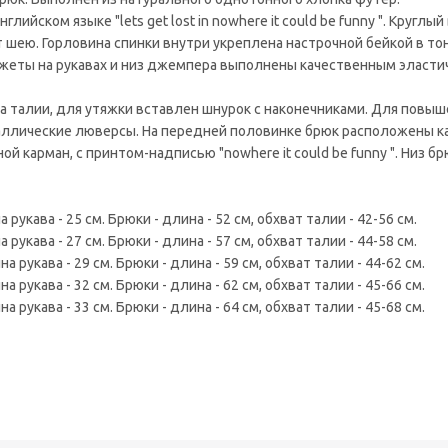
йском языке "lets get lost in nowhere it could be funny ". Круглый
 шею. Горловина спинки внутри укреплена настрочной бейкой в то
нжеты на рукавах и низ джемпера выполнены качественным эласт
на талии, для утяжки вставлен шнурок с наконечниками. Для повы
аллические люверсы. На передней половинке брюк расположены к
 карман, с принтом-надписью "nowhere it could be funny ". Низ бр
 рукава - 25 см. Брюки - длина - 52 см, обхват талии - 42-56 см.
 рукава - 27 см. Брюки - длина - 57 см, обхват талии - 44-58 см.
а рукава - 29 см. Брюки - длина - 59 см, обхват талии - 44-62 см.
а рукава - 32 см. Брюки - длина - 62 см, обхват талии - 45-66 см.
а рукава - 33 см. Брюки - длина - 64 см, обхват талии - 45-68 см.