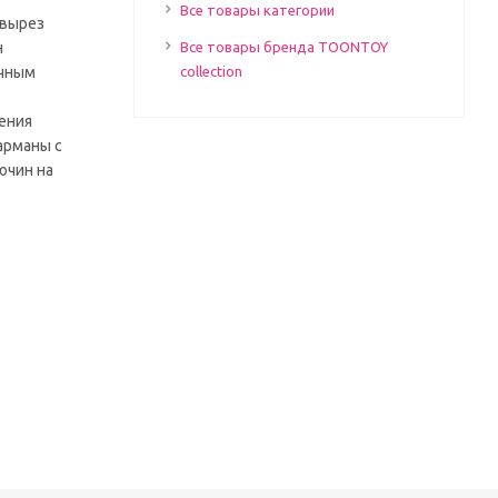
Все товары категории
 вырез
н
Все товары бренда TOONTOY
ичным
collection
шения
арманы с
ючин на