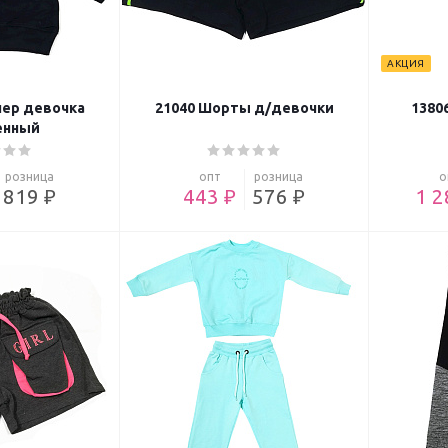
АКЦИЯ
ер девочка
21040 Шорты д/девочки
1380
енный
розница
опт
розница
о
819 ₽
443 ₽
576 ₽
1 2