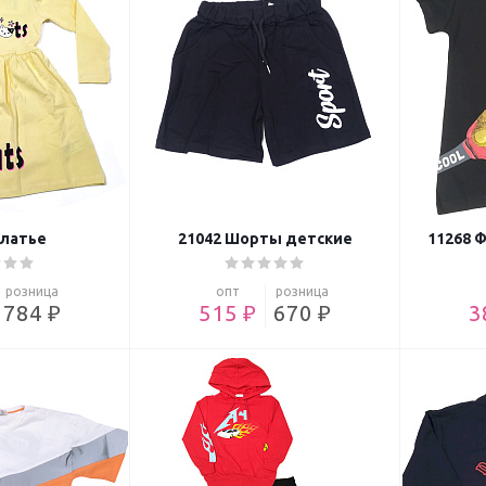
Платье
21042 Шорты детские
11268 
розница
опт
розница
784 ₽
515 ₽
670 ₽
3