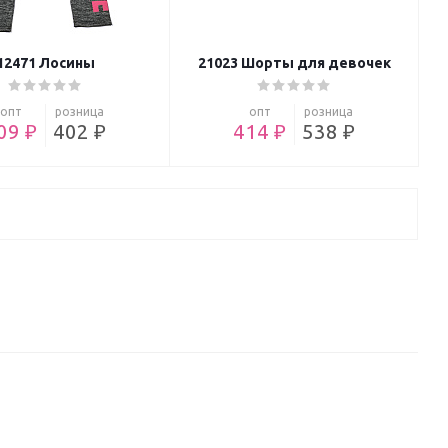
12471 Лосины
21023 Шорты для девочек
опт
розница
опт
розница
09 ₽
402 ₽
414 ₽
538 ₽