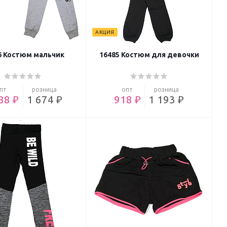
АКЦИЯ
6 Костюм мальчик
16485 Костюм для девочки
пт
розница
опт
розница
88 ₽
1 674 ₽
918 ₽
1 193 ₽