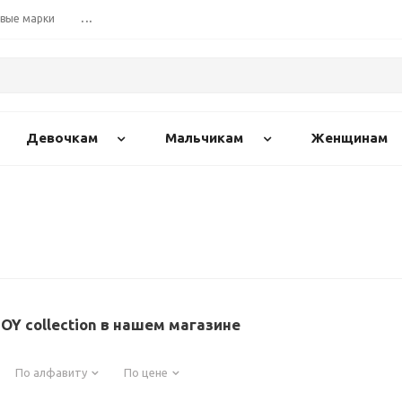
вые марки
...
Девочкам
Мальчикам
Женщинам
Y collection в нашем магазине
По алфавиту
По цене