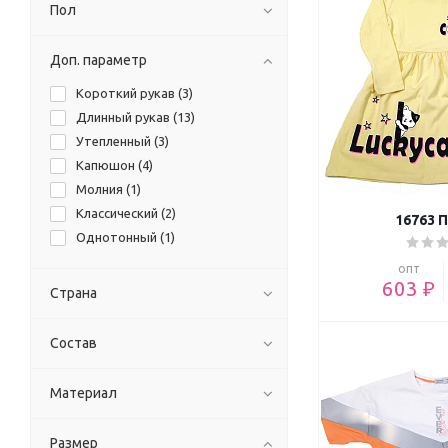
Пол
Доп. параметр
Короткий рукав (
3
)
Длинный рукав (
13
)
Утепленный (
3
)
Капюшон (
4
)
Молния (
1
)
Классический (
2
)
16763 
Однотонный (
1
)
опт
603 ₽
Страна
Состав
Материал
Размер