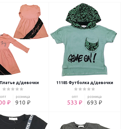
 Платье д/девочки
11185 Футболка д/девочки
опт
розница
опт
розница
00 ₽
910 ₽
533 ₽
693 ₽