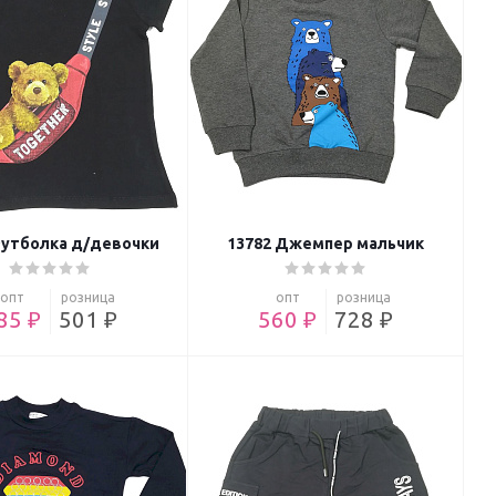
Футболка д/девочки
13782 Джемпер мальчик
опт
розница
опт
розница
85 ₽
501 ₽
560 ₽
728 ₽