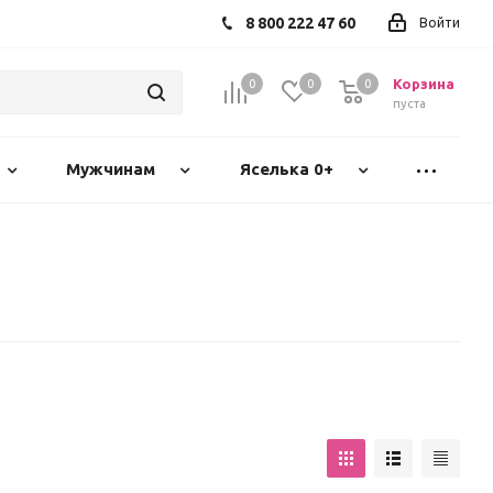
8 800 222 47 60
Войти
Корзина
0
0
0
пуста
Мужчинам
Яселька 0+