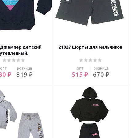
 Джемпер детский
21027 Шорты для мальчиков
утепленный.
опт
розница
опт
розница
30 ₽
819 ₽
515 ₽
670 ₽