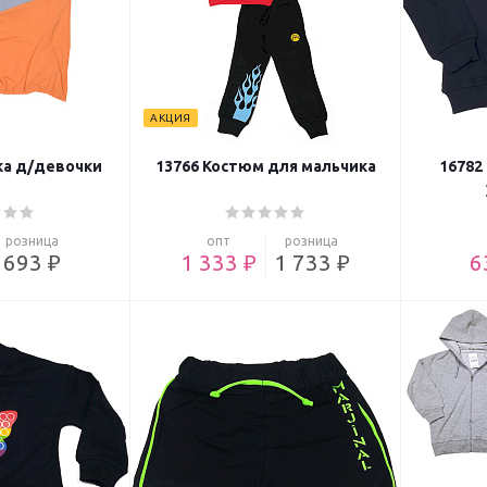
АКЦИЯ
ка д/девочки
13766 Костюм для мальчика
16782
розница
опт
розница
693 ₽
1 333 ₽
1 733 ₽
6