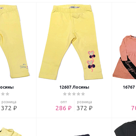
Лосины
12607 Лосины
16767
розница
опт
розница
372 ₽
286 ₽
372 ₽
7