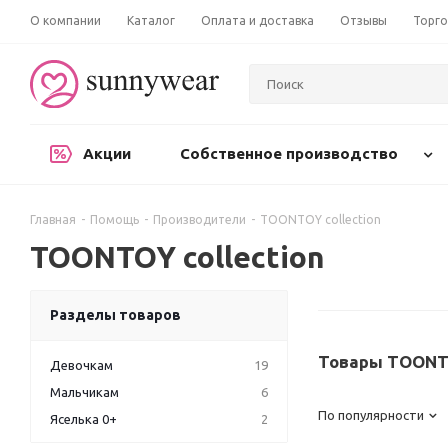
О компании
Каталог
Оплата и доставка
Отзывы
Торго
Акции
Собственное производство
Главная
-
Помощь
-
Производители
-
TOONTOY collection
TOONTOY collection
Разделы товаров
Товары TOONTO
Девочкам
19
Мальчикам
6
По популярности
Яселька 0+
2