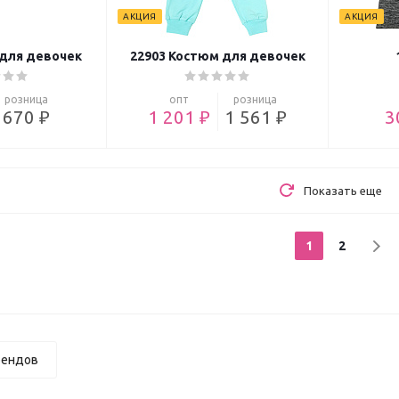
АКЦИЯ
АКЦИЯ
для девочек
22903 Костюм для девочек
розница
опт
розница
670 ₽
1 201 ₽
1 561 ₽
3
Показать еще
1
2
рендов