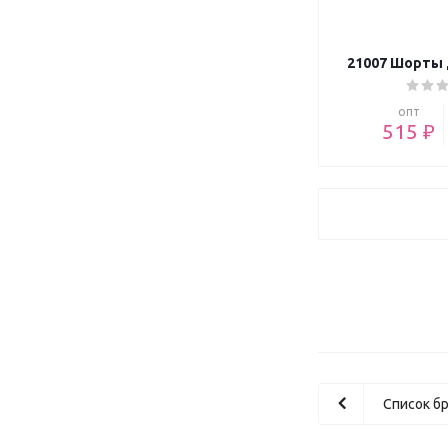
21007 Шорты 
опт
515 ₽
Список б