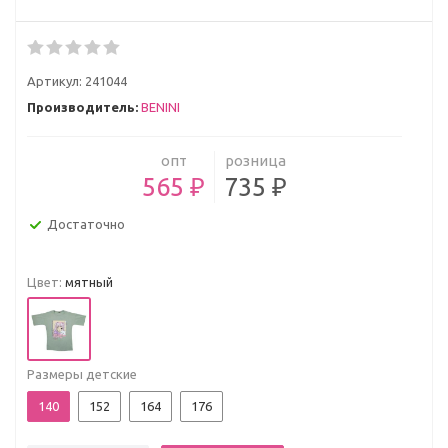
Артикул:
241044
Производитель:
BENINI
опт
розница
565 ₽
735 ₽
Достаточно
Цвет:
мятный
Размеры детские
140
152
164
176