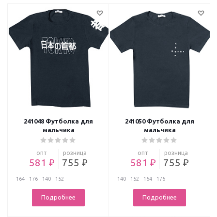
241048 Футболка для
241050 Футболка для
мальчика
мальчика
опт
розница
опт
розница
581 ₽
755 ₽
581 ₽
755 ₽
164
176
140
152
140
152
164
176
Подробнее
Подробнее