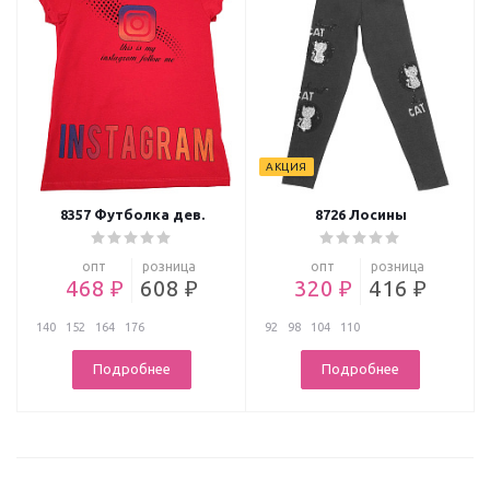
АКЦИЯ
8357 Футболка дев.
8726 Лосины
опт
розница
опт
розница
468 ₽
608 ₽
320 ₽
416 ₽
140
152
164
176
92
98
104
110
Подробнее
Подробнее