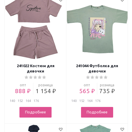
241022 Костюм для
241044 Футболка для
девочки
девочки
опт
розница
опт
розница
888 ₽
1 154 ₽
565 ₽
735 ₽
140
152
164
176
140
152
164
176
Подробнее
Подробнее