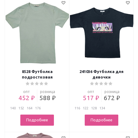
8528 Футболка
241036 Футболка для
подростковая
девочки
опт
розница
опт
розница
452 ₽
588 ₽
517 ₽
672 ₽
140
152
164
176
116
122
128
134
Подробнее
Подробнее