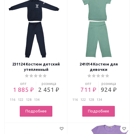
231124 Костюм детский
241014 Костюм для
утепленный
девочки
опт
розница
опт
розница
1 885 ₽
2 451 ₽
711 ₽
924 ₽
116
122
128
134
116
122
128
134
Подробнее
Подробнее