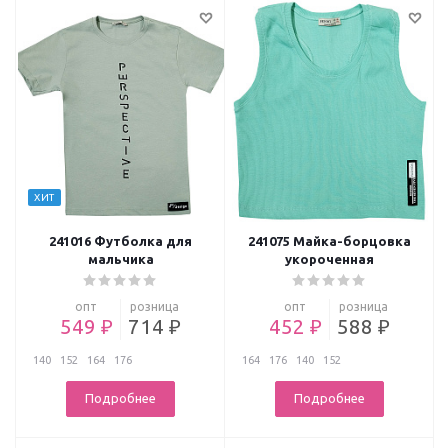
ХИТ
241016 Футболка для
241075 Майка-борцовка
мальчика
укороченная
опт
розница
опт
розница
549 ₽
714 ₽
452 ₽
588 ₽
140
152
164
176
164
176
140
152
Подробнее
Подробнее