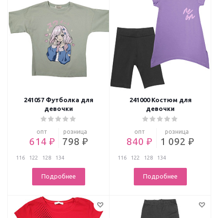
241057 Футболка для
241000 Костюм для
девочки
девочки
опт
розница
опт
розница
614 ₽
798 ₽
840 ₽
1 092 ₽
116
122
128
134
116
122
128
134
Подробнее
Подробнее